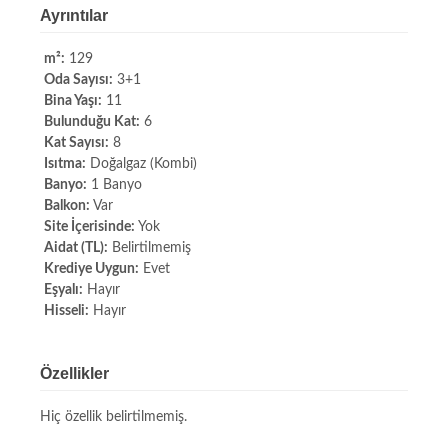
Ayrıntılar
m²:
129
Oda Sayısı:
3+1
Bina Yaşı:
11
Bulunduğu Kat:
6
Kat Sayısı:
8
Isıtma:
Doğalgaz (Kombi)
Banyo:
1 Banyo
Balkon:
Var
Site İçerisinde:
Yok
Aidat (TL):
Belirtilmemiş
Krediye Uygun:
Evet
Eşyalı:
Hayır
Hisseli:
Hayır
Özellikler
Hiç özellik belirtilmemiş.