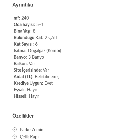
Ayrıntılar
m²:
240
Oda Sayısı:
5+1
Bina Yaşı:
8
Bulunduğu Kat:
2 ÇATI
Kat Sayısı:
6
Isıtma:
Doğalgaz (Kombi)
Banyo:
3 Banyo
Balkon:
Var
Site İçerisinde:
Var
Aidat (TL):
Belirtilmemiş
Krediye Uygun:
Evet
Eşyalı:
Hayır
Hisseli:
Hayır
Özellikler
Parke Zemin
Çelik Kapı